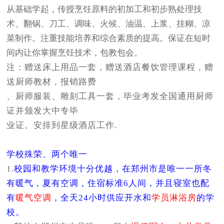
从基础学起，传授烹饪原料的初加工和初步熟处理技
术、翻锅、刀工、调味、火候、油温、上浆、挂糊、凉
菜制作。注重技能培养和综合素质的提高。保证在短时
间内让你掌握烹饪技术，包教包会。
注：
赠送床上用品一套，赠送酒店餐饮管理课程，赠
送厨师教材，报销路费
、厨师服装、雕刻工具一套，毕业考发全国通用厨师
证并颁发大中专毕
业证。安排到星级酒店工作.
学校殊荣、两个唯一
1.
校园和教学环境十分优越，在郑州市是唯一一所
冬
有暖气，夏有空调，
住宿标准6人间，并且寝室也配
有
暖气空调
，全天24小时
供应开水和
学员淋浴房
的学
校。