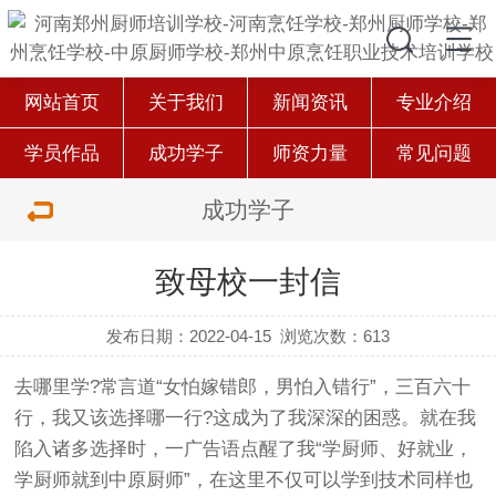
网站首页
关于我们
新闻资讯
专业介绍
学员作品
成功学子
师资力量
常见问题
成功学子
致母校一封信
发布日期：2022-04-15
浏览次数：613
去哪里学?常言道“女怕嫁错郎，男怕入错行”，三百六十
行，我又该选择哪一行?这成为了我深深的困惑。就在我
陷入诸多选择时，一广告语点醒了我“学厨师、好就业，
学厨师就到中原厨师”，在这里不仅可以学到技术同样也