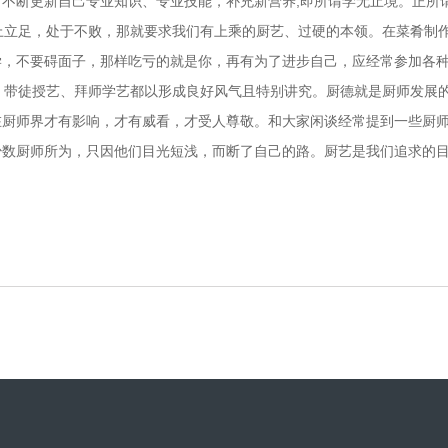
、不断更新自己专业知识、专业技能，补充新营养,即所谓学无止境。
立足，处于不败，那就要求我们有上乘的厨艺、过硬的本领。在菜肴制作
好学，不要碍面子，那样吃亏的就是你，再有为了进步自己，应经常参
带徒授艺、拜师学艺都以形成良好风气且特别讲究。厨德就是厨师发展的
在厨师界才有影响，才有威看，才受人尊敬。和大家闲谈经常提到一些厨
少数厨师所为，只因他们目光短浅，而断了自己的路。厨艺是我们追求的