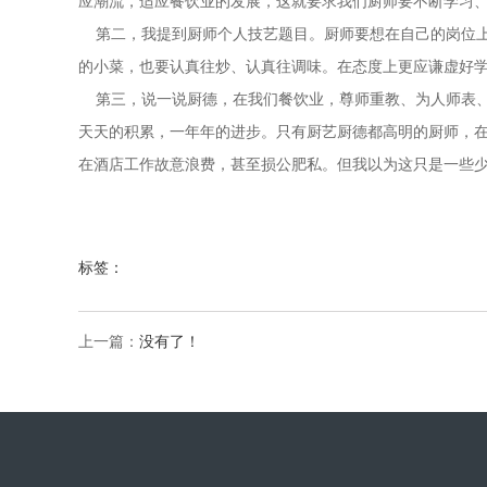
应潮流，适应餐饮业的发展，这就要求我们厨师要不断学习
第二，我提到厨师个人技艺题目。厨师要想在自己的岗位上
的小菜，也要认真往炒、认真往调味。在态度上更应谦虚
第三，说一说厨德，在我们餐饮业，尊师重教、为人师表、
天天的积累，一年年的进步。只有厨艺厨德都高明的厨师，
在酒店工作故意浪费，甚至损公肥私。但我以为这只是一些
标签：
上一篇：
没有了！