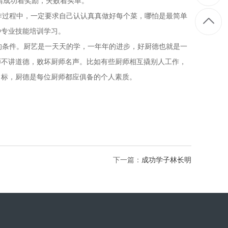
正所谓成功着奖励，失败着买单。
过程中，一定要求自己认认真真做好每个菜，哪怕是最简单
加各种专业技能培训学习。
条件。厨艺是一天天的学，一年年的进步，好厨德也就是一
师不讲道德，败坏厨师名声。比如有些厨师相互撬别人工作，
目标，厨德是每位厨师都应俱备的个人素质。
下一篇：
成功学子林长明