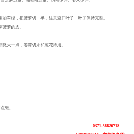
、白芝麻适量、咖喱粉适量、鸡精少许、姜末少许。
更加翠绿，把菠萝切一半，注意避开叶子，叶子保持完整。
穿菠萝的皮。
稍微大一点，姜蒜切末和葱花待用。
。
麻点缀。
0371-56626718