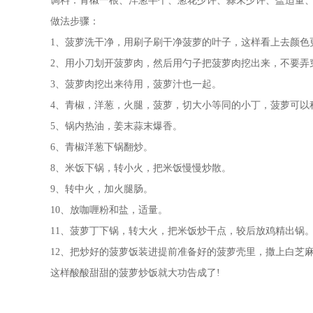
调料：青椒一根、洋葱半个、葱花少许、蒜末少许、盐适量
做法步骤：
1、菠萝洗干净，用刷子刷干净菠萝的叶子，这样看上去颜色
2、用小刀划开菠萝肉，然后用勺子把菠萝肉挖出来，不要弄
3、菠萝肉挖出来待用，菠萝汁也一起。
4、青椒，洋葱，火腿，菠萝，切大小等同的小丁，菠萝可以
5、锅内热油，姜末蒜末爆香。
6、青椒洋葱下锅翻炒。
8、米饭下锅，转小火，把米饭慢慢炒散。
9、转中火，加火腿肠。
10、放咖喱粉和盐，适量。
11、菠萝丁下锅，转大火，把米饭炒干点，较后放鸡精出锅
12、把炒好的菠萝饭装进提前准备好的菠萝壳里，撒上白芝
这样酸酸甜甜的菠萝炒饭就大功告成了!